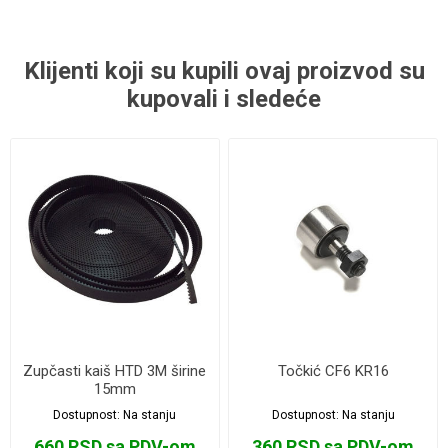
Klijenti koji su kupili ovaj proizvod su
kupovali i sledeće
Zupčasti kaiš HTD 3M širine
Točkić CF6 KR16
15mm
Dostupnost:
Na stanju
Dostupnost:
Na stanju
660 RSD sa PDV-om
360 RSD sa PDV-om