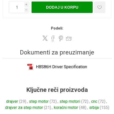
i
DODAJ U KORPU
h
Podeli:
Dokumenti za preuzimanje
HBS86H Driver Specification
Ključne reči proizvoda
drajver
(29)
,
step motor
(72)
,
step motori
(72)
,
cnc
(72)
,
drajver za step motor
(21)
,
koračni motor
(48)
,
srbija
(155)