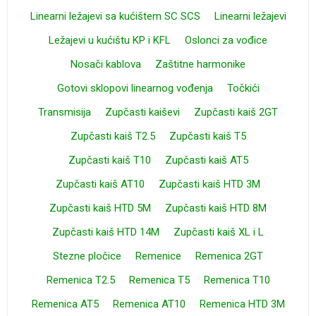
Linearni ležajevi sa kućištem SC SCS
Linearni ležajevi
Ležajevi u kućištu KP i KFL
Oslonci za vođice
Nosači kablova
Zaštitne harmonike
Gotovi sklopovi linearnog vođenja
Točkići
Transmisija
Zupčasti kaiševi
Zupčasti kaiš 2GT
Zupčasti kaiš T2.5
Zupčasti kaiš T5
Zupčasti kaiš T10
Zupčasti kaiš AT5
Zupčasti kaiš AT10
Zupčasti kaiš HTD 3M
Zupčasti kaiš HTD 5M
Zupčasti kaiš HTD 8M
Zupčasti kaiš HTD 14M
Zupčasti kaiš XL i L
Stezne pločice
Remenice
Remenica 2GT
Remenica T2.5
Remenica T5
Remenica T10
Remenica AT5
Remenica AT10
Remenica HTD 3M