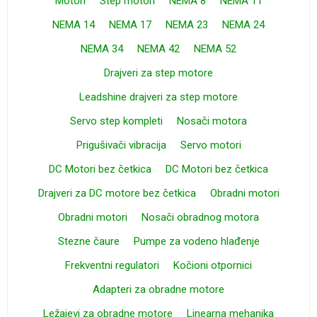
Motori
Step motori
NEMA 8
NEMA 11
NEMA 14
NEMA 17
NEMA 23
NEMA 24
NEMA 34
NEMA 42
NEMA 52
Drajveri za step motore
Leadshine drajveri za step motore
Servo step kompleti
Nosači motora
Prigušivači vibracija
Servo motori
DC Motori bez četkica
DC Motori bez četkica
Drajveri za DC motore bez četkica
Obradni motori
Obradni motori
Nosači obradnog motora
Stezne čaure
Pumpe za vodeno hlađenje
Frekventni regulatori
Kočioni otpornici
Adapteri za obradne motore
Ležajevi za obradne motore
Linearna mehanika