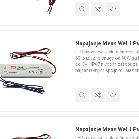
Napajanje Mean Well LP
LED napajanje u plastičnom ku
60-5 izlazne snage od 60W sa
od 5V i IP67 nivoom zaštite za 
najzahtevnijim spoljnim i vlažn
godine.
Napajanje Mean Well LP
LED napajanje u plastičnom ku