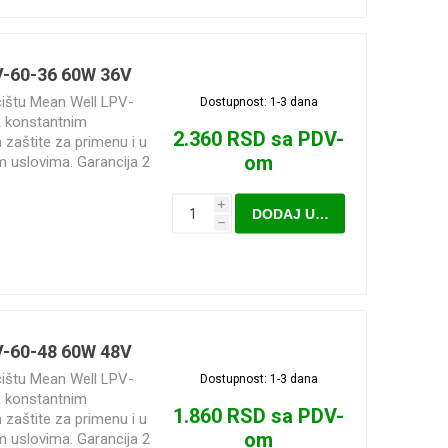
V-60-36 60W 36V
ćištu Mean Well LPV-
Dostupnost:
1-3 dana
a konstantnim
2.360 RSD sa PDV-
zaštite za primenu i u
om
im uslovima. Garancija 2
i
DODAJ U KORPU
h
V-60-48 60W 48V
ćištu Mean Well LPV-
Dostupnost:
1-3 dana
a konstantnim
1.860 RSD sa PDV-
zaštite za primenu i u
om
im uslovima. Garancija 2