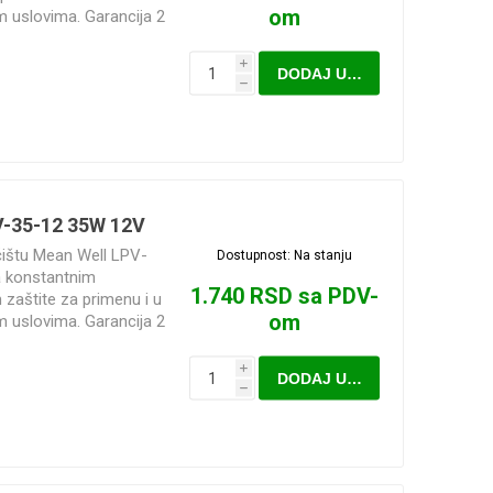
om
im uslovima. Garancija 2
i
DODAJ U KORPU
h
V-35-12 35W 12V
ćištu Mean Well LPV-
Dostupnost:
Na stanju
a konstantnim
1.740 RSD sa PDV-
zaštite za primenu i u
om
im uslovima. Garancija 2
i
DODAJ U KORPU
h