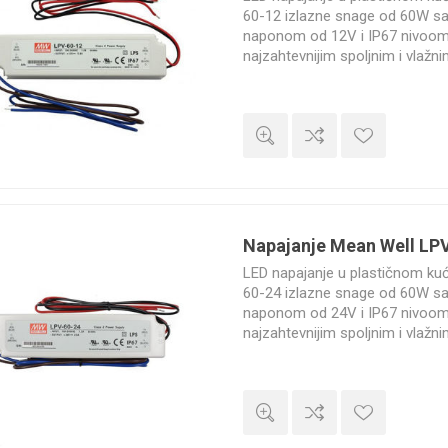
60-12 izlazne snage od 60W s
naponom od 12V i IP67 nivoom 
najzahtevnijim spoljnim i vlažn
godine.
Napajanje Mean Well LP
LED napajanje u plastičnom ku
60-24 izlazne snage od 60W s
naponom od 24V i IP67 nivoom 
najzahtevnijim spoljnim i vlažn
godine.