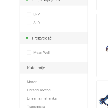
Linearni
Pužni re
Kablovi
LPV
SLD
Prigušiv
Proizvođači
Gotovi s
linearn
Mean Well
Kategorije
Motori
Obradni motori
Linearna mehanika
Transmisija