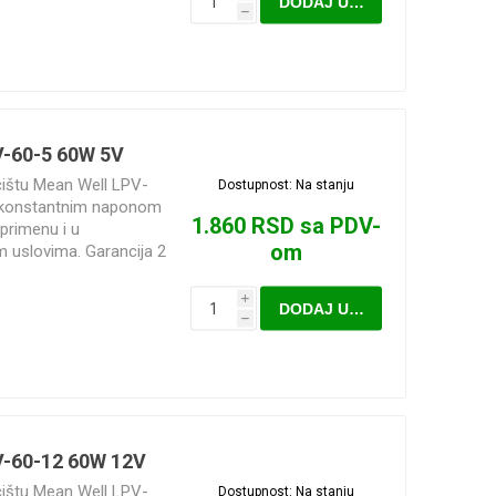
DODAJ U KORPU
h
V-60-5 60W 5V
ćištu Mean Well LPV-
Dostupnost:
Na stanju
 konstantnim naponom
1.860 RSD sa PDV-
primenu i u
om
im uslovima. Garancija 2
i
DODAJ U KORPU
h
V-60-12 60W 12V
ćištu Mean Well LPV-
Dostupnost:
Na stanju