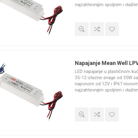
najzahtevnijim spoljnim i vlažn
godine.
Napajanje Mean Well LP
LED napajanje u plastičnom ku
35-12 izlazne snage od 35W s
naponom od 12V i IP67 nivoom 
najzahtevnijim spoljnim i vlažn
godine.