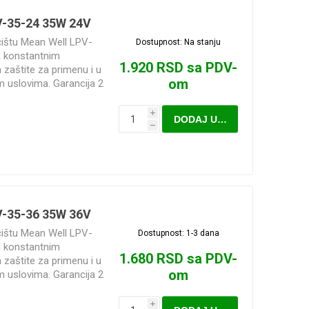
V-35-24 35W 24V
ćištu Mean Well LPV-
Dostupnost:
Na stanju
a konstantnim
1.920 RSD sa PDV-
zaštite za primenu i u
om
im uslovima. Garancija 2
i
DODAJ U KORPU
h
V-35-36 35W 36V
ćištu Mean Well LPV-
Dostupnost:
1-3 dana
a konstantnim
1.680 RSD sa PDV-
zaštite za primenu i u
om
im uslovima. Garancija 2
i