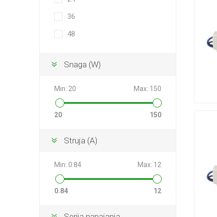
Zupčasti
Napajanj
36
Elektronika
Zupčasti
Adapteri
Ležajev
48
Podmazivanje i Hlađenje
Zupčasti
Transfor
obradne
Zupčasti
NEMA 2
LPT DB2
Ostalo
Snaga (W)
Zupčast
Zupčast
Min:
20
Max:
150
Pogledaj
20
150
Vođice 
Industri
Struja (A)
sa točk
NEMA 5
Min:
0.84
Max:
12
0.84
12
Redukto
Planetarn
Serija napajanja