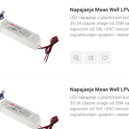
Napajanje Mean Well LP
LED napajanje u plastičnom ku
35-24 izlazne snage od 35W s
naponom od 24V i IP67 nivoom 
najzahtevnijim spoljnim i vlažn
godine.
Napajanje Mean Well LP
LED napajanje u plastičnom ku
35-36 izlazne snage od 35W s
naponom od 36V i IP67 nivoom 
najzahtevnijim spoljnim i vlažn
godine.