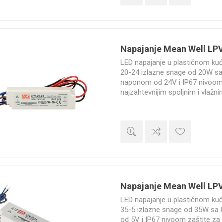
 ležajevi
Ležajevi u kućištu KP
Oslonci za vođice
duktori
i KFL
Napajanje Mean Well LP
ači vibracija
LED napajanje u plastičnom ku
20-24 izlazne snage od 20W s
naponom od 24V i IP67 nivoom 
najzahtevnijim spoljnim i vlažn
klopovi
Točkići
godine.
og vođenja
Napajanje Mean Well LP
LED napajanje u plastičnom ku
35-5 izlazne snage od 35W sa
od 5V i IP67 nivoom zaštite za 