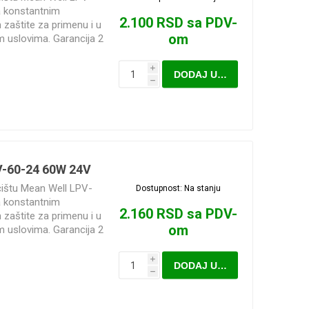
a konstantnim
2.100 RSD sa PDV-
zaštite za primenu i u
om
im uslovima. Garancija 2
i
DODAJ U KORPU
h
V-60-24 60W 24V
ćištu Mean Well LPV-
Dostupnost:
Na stanju
a konstantnim
2.160 RSD sa PDV-
zaštite za primenu i u
om
im uslovima. Garancija 2
i
DODAJ U KORPU
h