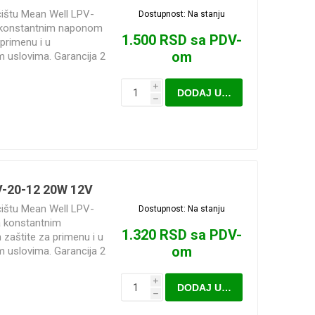
i kolica
pojnice sa šrafom
ćištu Mean Well LPV-
Dostupnost:
Na stanju
Nebrendirane
 konstantnim naponom
1.500 RSD sa PDV-
Profilisane šine i kolica
primenu i u
om
im uslovima. Garancija 2
Minijaturne profilisane
šine i kolica
NEMA 42
i
DODAJ U KORPU
h
V-20-12 20W 12V
Vođice
Linearni ležajevi sa
Rasveta
kućištem SC SCS
ćištu Mean Well LPV-
Dostupnost:
Na stanju
 kompleti
Nosači motora
a konstantnim
1.320 RSD sa PDV-
zaštite za primenu i u
om
im uslovima. Garancija 2
i
DODAJ U KORPU
h