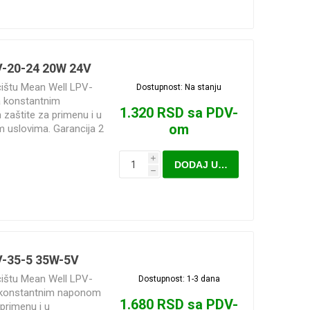
Nosači kablova
Zaštitne harmonike
V-20-24 20W 24V
ćištu Mean Well LPV-
Dostupnost:
Na stanju
a konstantnim
1.320 RSD sa PDV-
zaštite za primenu i u
om
im uslovima. Garancija 2
i
DODAJ U KORPU
h
V-35-5 35W-5V
ćištu Mean Well LPV-
Dostupnost:
1-3 dana
 konstantnim naponom
1.680 RSD sa PDV-
primenu i u