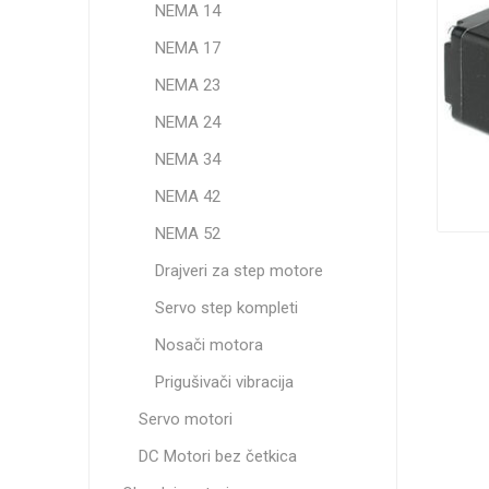
NEMA 14
Zupčasti
Napajanj
Elektronika
NEMA 17
Zupčasti
Adapteri
Ležajev
Podmazivanje i Hlađenje
NEMA 23
Zupčasti
Transfor
obradne
Zupčasti
NEMA 24
NEMA 2
LPT DB2
Ostalo
Zupčast
NEMA 34
Zupčast
NEMA 42
Pogledaj
NEMA 52
Drajveri za step motore
Vođice 
Industri
Servo step kompleti
sa točk
NEMA 5
Nosači motora
Prigušivači vibracija
Servo motori
Redukto
DC Motori bez četkica
Planetarn