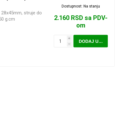
i kolica
pojnice sa šrafom
Dostupnost:
Na stanju
Nebrendirane
 28x45mm, struje do
2.160 RSD sa PDV-
Profilisane šine i kolica
50 g.cm
om
Minijaturne profilisane
šine i kolica
NEMA 42
i
DODAJ U KORPU
h
Vođice
Linearni ležajevi sa
Rasveta
kućištem SC SCS
 kompleti
Nosači motora