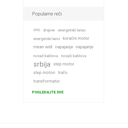
Popularne reči
cnc
drajver
energetski lanac
koračni motor
energetski lanci
mean well
napajanja
napajanje
nosač kablova
nosači kablova
srbija
step motor
step motori
trafo
transformator
POGLEDAJTE SVE