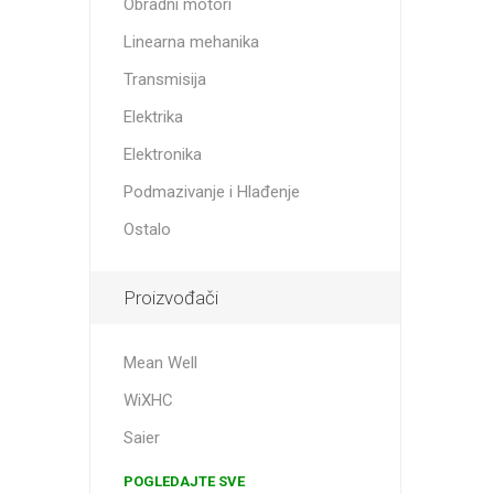
Obradni motori
Linearni
Pužni re
Kablovi
Linearna mehanika
Transmisija
Elektrika
Prigušiv
Elektronika
Podmazivanje i Hlađenje
Gotovi s
Ostalo
linearn
Proizvođači
Mean Well
WiXHC
Saier
POGLEDAJTE SVE