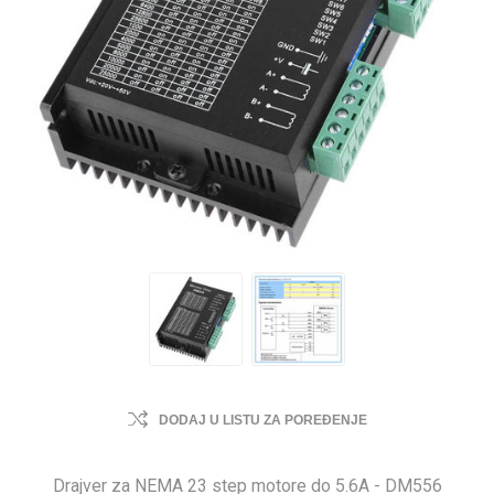
DODAJ U LISTU ZA POREĐENJE
Drajver za NEMA 23 step motore do 5.6A - DM556