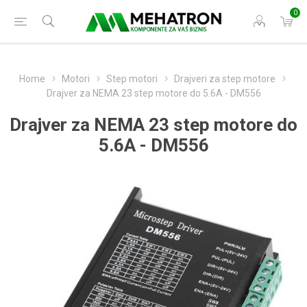
0
Home
Motori
Step motori
Drajveri za step motore
Drajver za NEMA 23 step motore do 5.6A - DM556
Drajver za NEMA 23 step motore do
5.6A - DM556