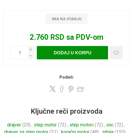
IMA NA STANJU
2.760 RSD sa PDV-om
i
DODAJ U KORPU
h
Podeli:
Ključne reči proizvoda
drajver
(29)
,
step motor
(72)
,
step motori
(72)
,
cnc
(72)
,
drajver za step motor
(21)
,
koračni motor
(48)
,
srbija
(155)
,