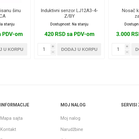
lisanu šinu
Induktivni senzor LJ12A3-4-
Nosač k
CA
Z/BY
z
a stanju
Dostupnost:
Na stanju
Dostupn
a PDV-om
420 RSD sa PDV-om
3.000 R
i
i
J U KORPU
DODAJ U KORPU
D
h
h
INFORMACIJE
MOJ NALOG
SERVISI
Mapa sajta
Moj nalog
Kontakt
Narudžbine