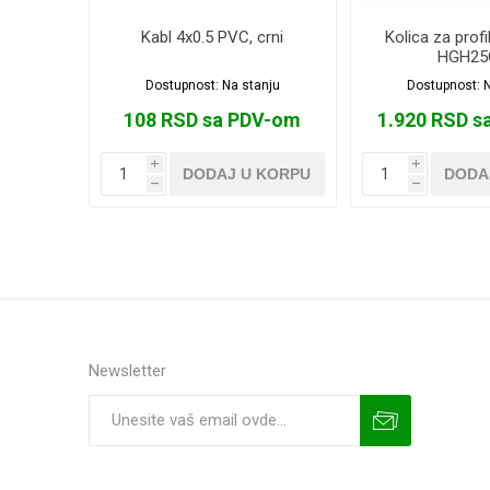
Kabl 4x0.5 PVC, crni
Kolica za profi
HGH25
Dostupnost:
Na stanju
Dostupnost:
N
108 RSD sa PDV-om
1.920 RSD s
i
i
DODAJ U KORPU
DODA
h
h
Newsletter