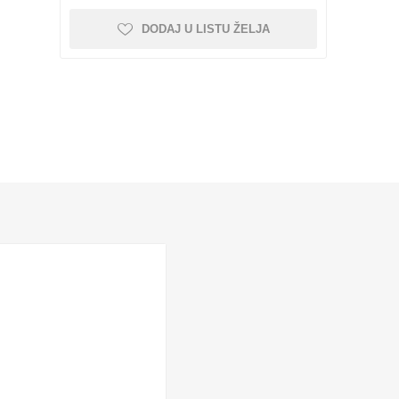
i kolica
pojnice sa šrafom
DODAJ U LISTU ŽELJA
Nebrendirane
Profilisane šine i kolica
Minijaturne profilisane
šine i kolica
NEMA 42
Vođice
Linearni ležajevi sa
Rasveta
kućištem SC SCS
 kompleti
Nosači motora