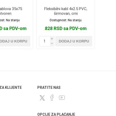
ablova 35x75
Fleksibilni kabl 4x2.5 PVC,
atvoren
širmovan, crni
ost:
Na stanju
Dostupnost:
Na stanju
SD sa PDV-om
828 RSD sa PDV-om
i
ODAJ U KORPU
DODAJ U KORPU
h
 ZA KLIJENTE
PRATITE NAS
OPCIJE ZA PLAĆANJE