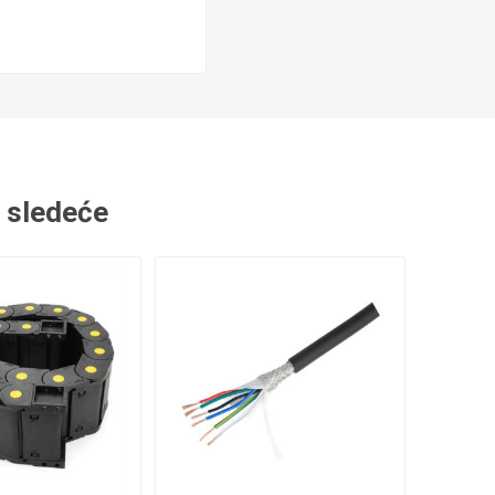
Nosači kablova
Zaštitne harmonike
i sledeće