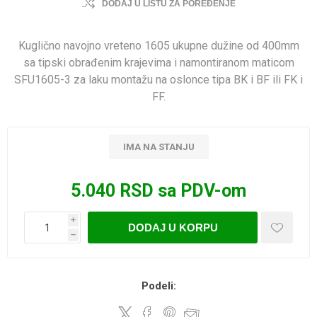
DODAJ U LISTU ZA POREĐENJE
Kuglično navojno vreteno 1605 ukupne dužine od 400mm
sa tipski obrađenim krajevima i namontiranom maticom
SFU1605-3 za laku montažu na oslonce tipa BK i BF ili FK i
FF.
IMA NA STANJU
5.040 RSD sa PDV-om
i
DODAJ U KORPU
h
Podeli: