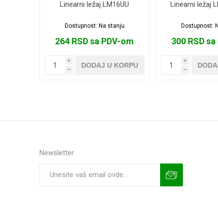
Linearni ležaj LM16UU
Linearni ležaj
Dostupnost:
Na stanju
Dostupnost:
N
264 RSD sa PDV-om
300 RSD sa
i
i
DODAJ U KORPU
DODA
h
h
Newsletter