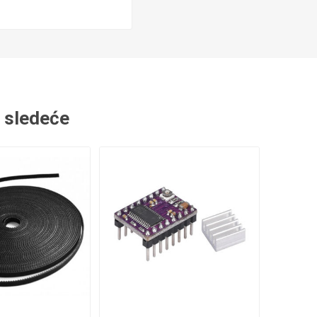
Nosači kablova
Zaštitne harmonike
i sledeće