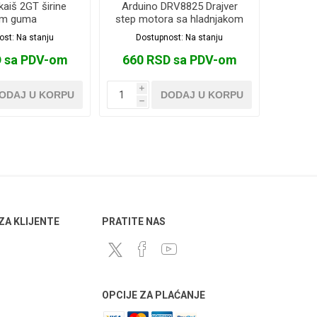
kaiš 2GT širine
Arduino DRV8825 Drajver
m guma
step motora sa hladnjakom
ost:
Na stanju
Dostupnost:
Na stanju
D sa PDV-om
660 RSD sa PDV-om
i
ODAJ U KORPU
DODAJ U KORPU
h
 ZA KLIJENTE
PRATITE NAS
OPCIJE ZA PLAĆANJE