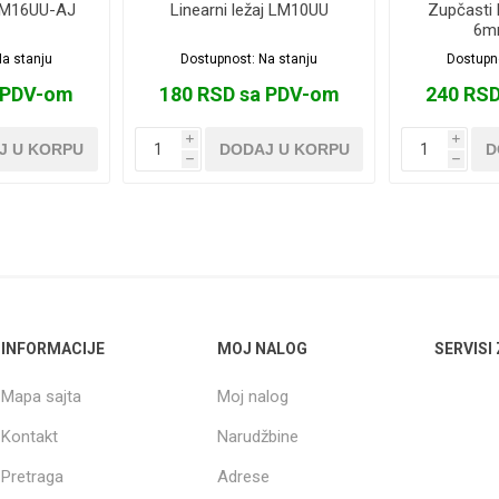
 LM16UU-AJ
Linearni ležaj LM10UU
Zupčasti 
6m
a stanju
Dostupnost:
Na stanju
Dostupn
 PDV-om
180 RSD sa PDV-om
240 RS
i
i
J U KORPU
DODAJ U KORPU
D
h
h
INFORMACIJE
MOJ NALOG
SERVISI
Mapa sajta
Moj nalog
Kontakt
Narudžbine
Pretraga
Adrese