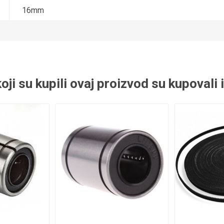
 ležajevi
Ležajevi u kućištu KP
Oslonci za vođice
16mm
duktori
i KFL
ači vibracija
 koji su kupili ovaj proizvod su kupovali 
klopovi
Točkići
og vođenja