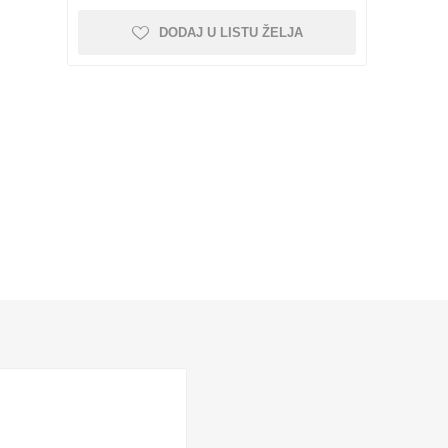
i kolica
pojnice sa šrafom
DODAJ U LISTU ŽELJA
Nebrendirane
Profilisane šine i kolica
Minijaturne profilisane
šine i kolica
NEMA 42
Vođice
Linearni ležajevi sa
Rasveta
kućištem SC SCS
 kompleti
Nosači motora