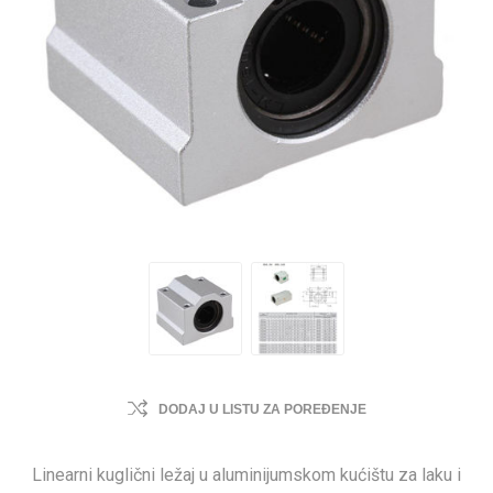
DODAJ U LISTU ZA POREĐENJE
Linearni kuglični ležaj u aluminijumskom kućištu za laku i