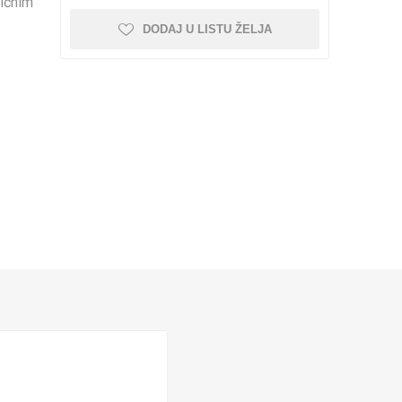
ličnim
i kolica
pojnice sa šrafom
DODAJ U LISTU ŽELJA
Nebrendirane
Profilisane šine i kolica
Minijaturne profilisane
šine i kolica
NEMA 42
Vođice
Linearni ležajevi sa
Rasveta
kućištem SC SCS
 kompleti
Nosači motora