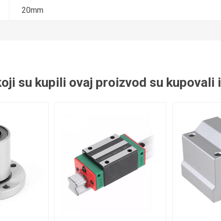
 ležajevi
Ležajevi u kućištu KP
Oslonci za vođice
20mm
duktori
i KFL
ači vibracija
 koji su kupili ovaj proizvod su kupovali 
klopovi
Točkići
og vođenja