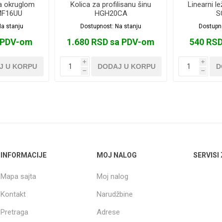
sa okruglom
Kolica za profilisanu šinu
Linearni l
MF16UU
HGH20CA
S
a stanju
Dostupnost:
Na stanju
Dostupn
 PDV-om
1.680 RSD sa PDV-om
540 RS
i
i
J U KORPU
DODAJ U KORPU
D
h
h
INFORMACIJE
MOJ NALOG
SERVISI
Mapa sajta
Moj nalog
Kontakt
Narudžbine
Pretraga
Adrese