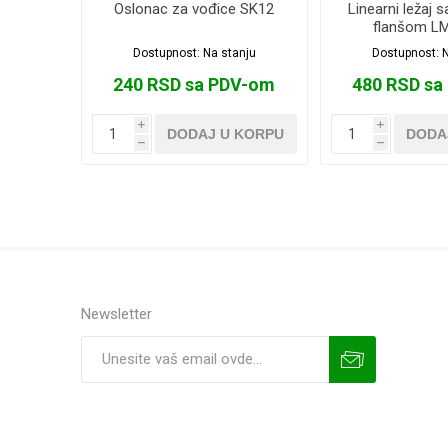
Oslonac za vođice SK12
Linearni ležaj 
flanšom L
Dostupnost:
Na stanju
Dostupnost:
N
240 RSD sa PDV-om
480 RSD sa
i
i
DODAJ U KORPU
DODA
h
h
Newsletter