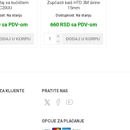
ežaj sa kućištem
Zupčasti kaiš HTD 3M širine
C20UU
15mm
ost:
Na stanju
Dostupnost:
Na stanju
D sa PDV-om
660 RSD sa PDV-om
i
ODAJ U KORPU
DODAJ U KORPU
h
 ZA KLIJENTE
PRATITE NAS
OPCIJE ZA PLAĆANJE