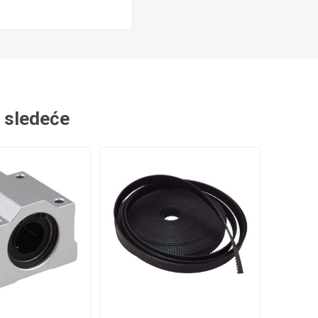
Nosači kablova
Zaštitne harmonike
i sledeće