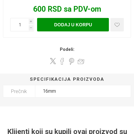
600 RSD sa PDV-om
i
DODAJ U KORPU
h
Podeli:
SPECIFIKACIJA PROIZVODA
Prečnik
16mm
Klijenti koji su kupili ovaj proizvod su