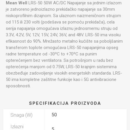
Mean Well
LRS-50 50W AC/DC Napajanje sa jednim izlazom
je zatvoreno jednoizlazno prekidačko napajanje sa 30mm
niskoprofilnim dizajnom. Sa ulaznom naizmeničnom strujom
od 115 ili 230 volti (podešava se pomoću prekidača), cela
serija napajanja omogućava izlaznu jednosmernu struju od
3.3V, 4.2V, 5V, 12V, 15V, 24V, 36V, and 48V. LRS-50 ima visoku
efikasnost do 90%. Mrežasto metalno kućište sa poboljšanim
transferom toplote omogućava LRS-50 napajanjima opseg
radne temperature od -30ºC to +70ºC sa punim
opterećenjem bez ventilatora. Sa potrošnjom u radu bez
opterećenja manjom od 0.75W, LRS-50 krajnjim sistemima
obezbeđuje zadovoljenje visokih energetskih standarda. LRS-
50 ima kompletne zaštitne funkcije kao i 5G antivibracione
sposobnosti.
SPECIFIKACIJA PROIZVODA
Snaga (W)
50
Izlazni
5