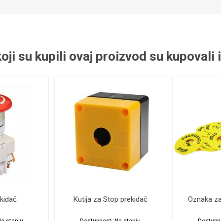
 koji su kupili ovaj proizvod su kupovali 
kidač
Kutija za Stop prekidač
Oznaka za
a stanju
Dostupnost:
Na stanju
Dostupn