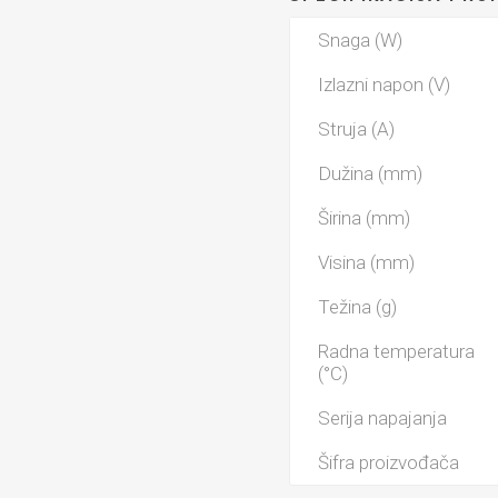
Linearni
Pužni re
Kablovi
Snaga (W)
Izlazni napon (V)
Prigušiv
Struja (A)
Dužina (mm)
Širina (mm)
Gotovi s
linearn
Visina (mm)
Težina (g)
Radna temperatura
(°C)
Serija napajanja
Šifra proizvođača