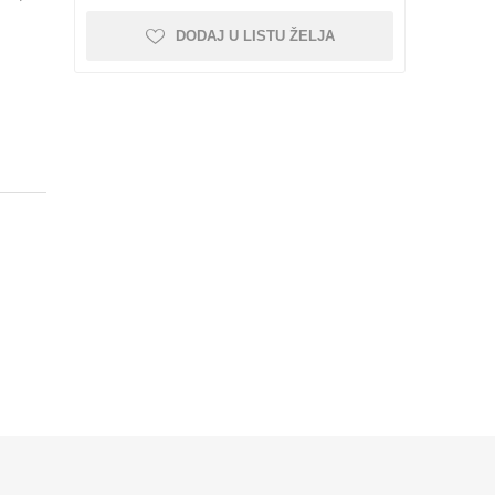
i kolica
pojnice sa šrafom
DODAJ U LISTU ŽELJA
Nebrendirane
Profilisane šine i kolica
Minijaturne profilisane
šine i kolica
NEMA 42
Vođice
Linearni ležajevi sa
Rasveta
kućištem SC SCS
 kompleti
Nosači motora