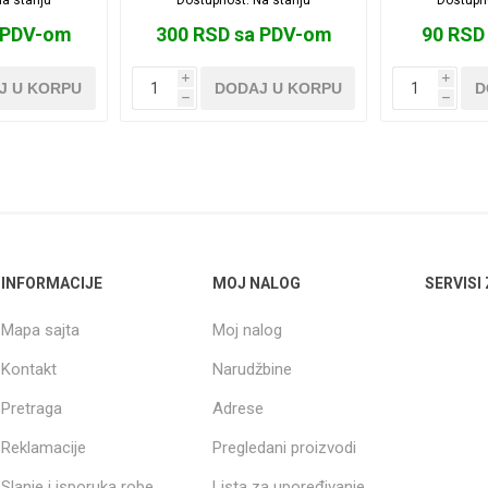
 PDV-om
300 RSD sa PDV-om
90 RSD
i
i
J U KORPU
DODAJ U KORPU
D
h
h
INFORMACIJE
MOJ NALOG
SERVISI
Mapa sajta
Moj nalog
Kontakt
Narudžbine
Pretraga
Adrese
Reklamacije
Pregledani proizvodi
Slanje i isporuka robe
Lista za upoređivanje