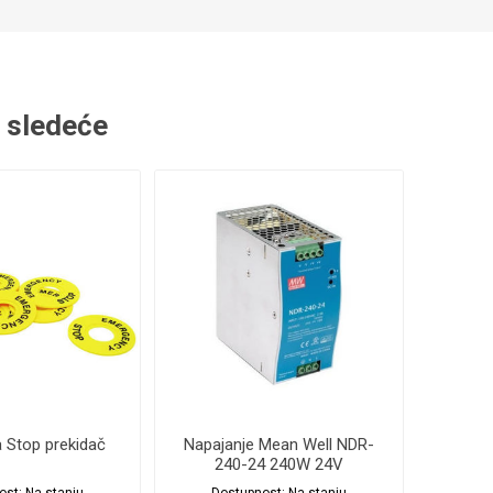
i sledeće
 Stop prekidač
Napajanje Mean Well NDR-
240-24 240W 24V
ost:
Na stanju
Dostupnost:
Na stanju