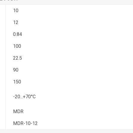
 ležajevi
Ležajevi u kućištu KP
Oslonci za vođice
duktori
i KFL
10
12
ači vibracija
0.84
100
22.5
klopovi
Točkići
og vođenja
90
150
-20...+70°C
MDR
MDR-10-12