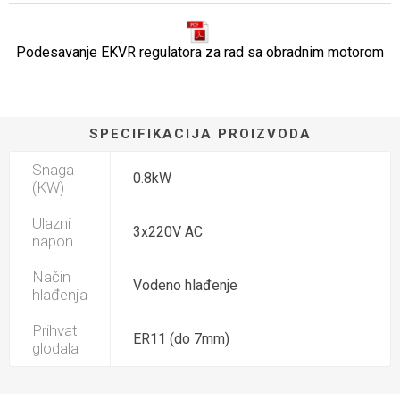
Podesavanje EKVR regulatora za rad sa obradnim motorom
SPECIFIKACIJA PROIZVODA
Snaga
0.8kW
(KW)
Ulazni
3x220V AC
napon
Način
Vodeno hlađenje
hlađenja
Prihvat
ER11 (do 7mm)
glodala