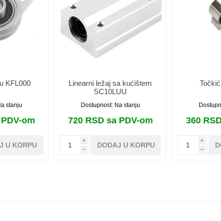
tu KFL000
Linearni ležaj sa kućištem
Točki
SC10LUU
a stanju
Dostupnost:
Na stanju
Dostupn
a PDV-om
720 RSD sa PDV-om
360 RSD
i
i
J U KORPU
DODAJ U KORPU
D
h
h