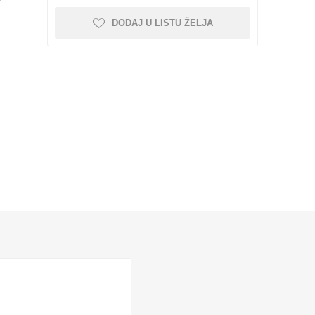
i kolica
pojnice sa šrafom
DODAJ U LISTU ŽELJA
Nebrendirane
Profilisane šine i kolica
Minijaturne profilisane
šine i kolica
NEMA 42
Vođice
Linearni ležajevi sa
Rasveta
kućištem SC SCS
 kompleti
Nosači motora