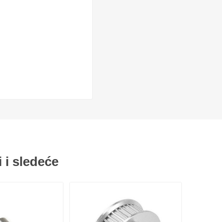
Nosači kablova
Zaštitne harmonike
i i sledeće