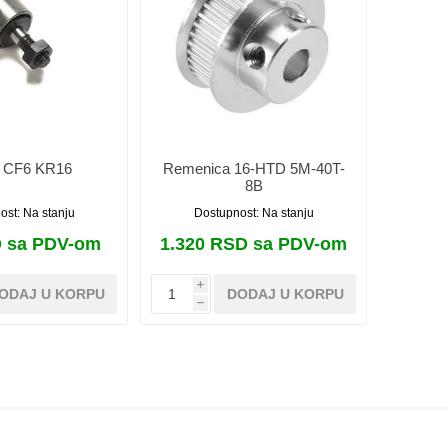
ć CF6 KR16
Remenica 16-HTD 5M-40T-
8B
ost:
Na stanju
Dostupnost:
Na stanju
 sa PDV-om
1.320 RSD sa PDV-om
i
ODAJ U KORPU
DODAJ U KORPU
h