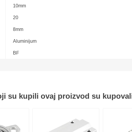
 ležajevi
Ležajevi u kućištu KP
Oslonci za vođice
10mm
duktori
i KFL
20
8mm
ači vibracija
Aluminijum
BF
sklopovi
Točkići
og vođenja
oji su kupili ovaj proizvod su kupoval