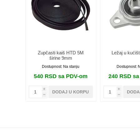
Zupčasti kaiš HTD 5M
Ležaj u kućiš
širine 9mm
Dostupnost:
Na stanju
Dostupnost:
N
540 RSD sa PDV-om
240 RSD s
i
i
DODAJ U KORPU
DODA
h
h