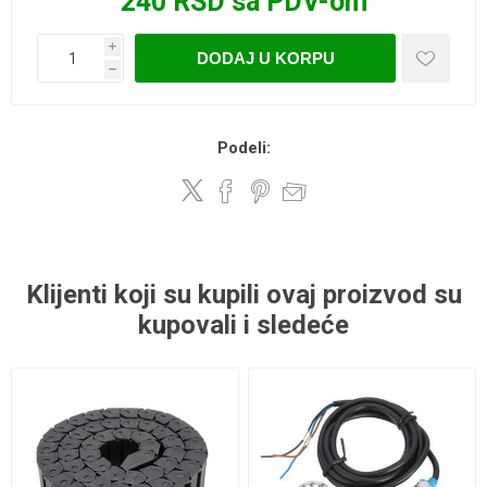
240 RSD sa PDV-om
i
DODAJ U KORPU
h
Podeli:
Klijenti koji su kupili ovaj proizvod su
kupovali i sledeće