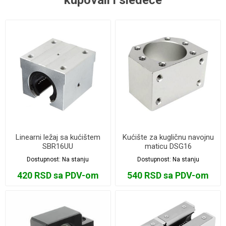
kupovali i sledeće
Linearni ležaj sa kućištem
Kućište za kugličnu navojnu
SBR16UU
maticu DSG16
Dostupnost:
Na stanju
Dostupnost:
Na stanju
420 RSD sa PDV-om
540 RSD sa PDV-om