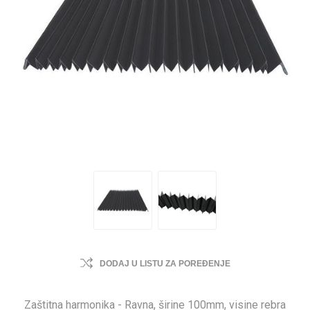
DODAJ U LISTU ZA POREĐENJE
Zaštitna harmonika - Ravna, širine 100mm, visine rebra