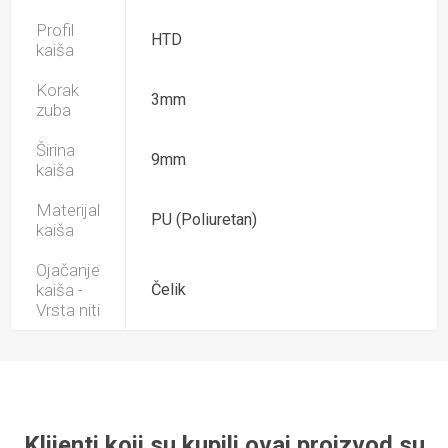
Profil
HTD
kaiša
Korak
3mm
zuba
Širina
9mm
kaiša
Materijal
PU (Poliuretan)
kaiša
Ojačanje
kaiša -
Čelik
Vrsta niti
Klijenti koji su kupili ovaj proizvod su