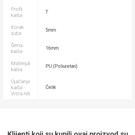
Profil
T
kaiša
Korak
5mm
zuba
Širina
16mm
kaiša
Materijal
PU (Poliuretan)
kaiša
Ojačanje
kaiša -
Čelik
Vrsta niti
Klijenti koji su kupili ovaj proizvod su