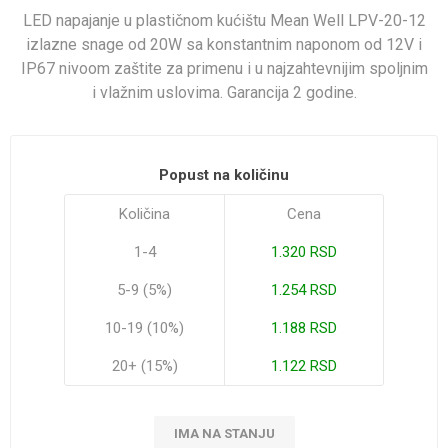
LED napajanje u plastičnom kućištu Mean Well LPV-20-12
izlazne snage od 20W sa konstantnim naponom od 12V i
IP67 nivoom zaštite za primenu i u najzahtevnijim spoljnim
i vlažnim uslovima. Garancija 2 godine.
Popust na količinu
Količina
Cena
1-4
1.320 RSD
5-9 (5%)
1.254 RSD
10-19 (10%)
1.188 RSD
20+ (15%)
1.122 RSD
IMA NA STANJU