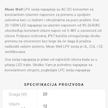
Mean Well
LPV serija napajanja su AC-DC konverteri sa
konstantnim izlaznim naponom za primenu u spoljnim
uslovima kao i u vlažnim i okruženjima sa puno prašine. Ova
20-150W LED napajanja sa ulaznim naponom od 90-264VAC
obezbeđuju konstanti izlazni napon od 5-48V u zavisnosti od
izbora. Potpuno izolovana, IP67 kućišta omogućavaju široku
primenu na otvorenom bez brige da će vlaga ili prašina
naškoditi vašem sistemu. Mean Well LPV serija je UL, CUL i CE
sertifikovana.
Ova serija napajanja je jedan od najčešćih izbora kada su u
pitanju LED trake. Ukoliko Vam je potrebno napajanje sa
konstantnom strujom, pogledajte LPC seriju napajanja.
SPECIFIKACIJA PROIZVODA
Snaga (W)
20
Izlazni
12