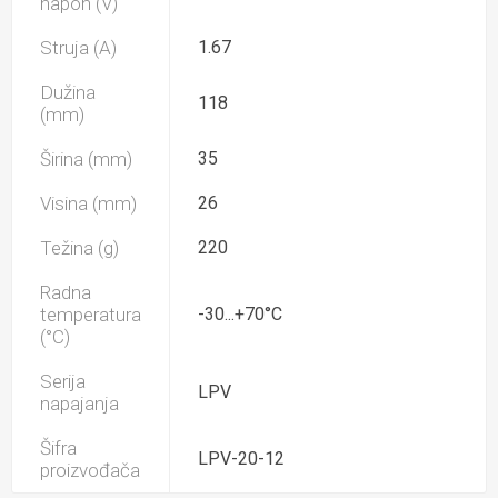
napon (V)
Struja (A)
1.67
Dužina
118
(mm)
Širina (mm)
35
Visina (mm)
26
Težina (g)
220
Radna
temperatura
-30...+70°C
(°C)
Serija
LPV
napajanja
Šifra
LPV-20-12
proizvođača