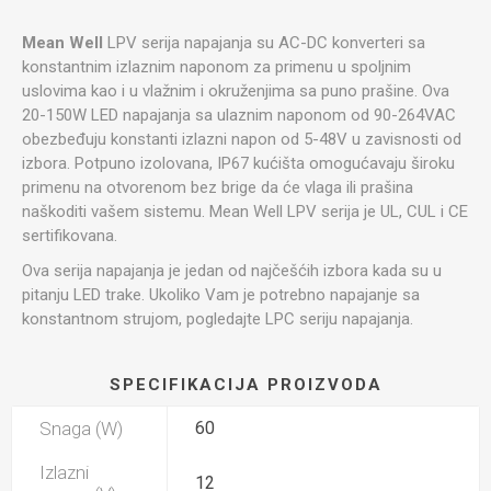
Mean Well
LPV serija napajanja su AC-DC konverteri sa
konstantnim izlaznim naponom za primenu u spoljnim
uslovima kao i u vlažnim i okruženjima sa puno prašine. Ova
20-150W LED napajanja sa ulaznim naponom od 90-264VAC
obezbeđuju konstanti izlazni napon od 5-48V u zavisnosti od
izbora. Potpuno izolovana, IP67 kućišta omogućavaju široku
primenu na otvorenom bez brige da će vlaga ili prašina
naškoditi vašem sistemu. Mean Well LPV serija je UL, CUL i CE
sertifikovana.
Ova serija napajanja je jedan od najčešćih izbora kada su u
pitanju LED trake. Ukoliko Vam je potrebno napajanje sa
konstantnom strujom, pogledajte LPC seriju napajanja.
SPECIFIKACIJA PROIZVODA
Snaga (W)
60
Izlazni
12