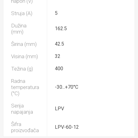
napon (V)
Struja (A)
5
Dužina
162.5
(mm)
Širina (mm)
42.5
Visina (mm)
32
Težina (g)
400
Radna
temperatura
-30...+70°C
(°C)
Serija
LPV
napajanja
Šifra
LPV-60-12
proizvođača