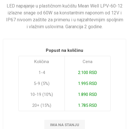
LED napajanje u plastičnom kućištu Mean Well LPV-60-12
izlazne snage od 60W sa konstantnim naponom od 12V i
IP67 nivoom zaštite za primenu i u najzahtevnijim spoljnim
i vlažnim uslovima. Garancija 2 godine.
Popust na količinu
Količina
Cena
1-4
2.100 RSD
5-9 (5%)
1.995 RSD
10-19 (10%)
1.890 RSD
20+ (15%)
1.785 RSD
IMA NA STANJU