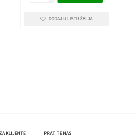
i kolica
pojnice sa šrafom
Nebrendirane
Profilisane šine i kolica
DODAJ U LISTU ŽELJA
Minijaturne profilisane
šine i kolica
NEMA 42
Vođice
Linearni ležajevi sa
Rasveta
kućištem SC SCS
 kompleti
Nosači motora
 ZA KLIJENTE
PRATITE NAS