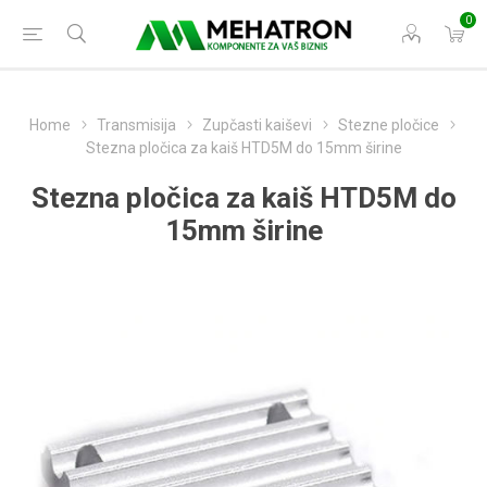
0
Home
Transmisija
Zupčasti kaiševi
Stezne pločice
Stezna pločica za kaiš HTD5M do 15mm širine
Stezna pločica za kaiš HTD5M do
15mm širine